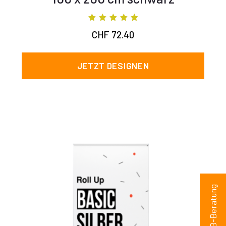
Bewertet mit
CHF
72.40
5.00
von 5
JETZT DESIGNEN
B2B-Beratung