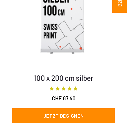
100 x 200 cm silber
Bewertet mit
CHF
67.40
5.00
von 5
JETZT DESIGNEN