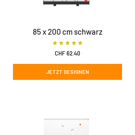
85 x 200 cm schwarz
Bewertet mit
CHF
62.40
5.00
von 5
JETZT DESIGNEN